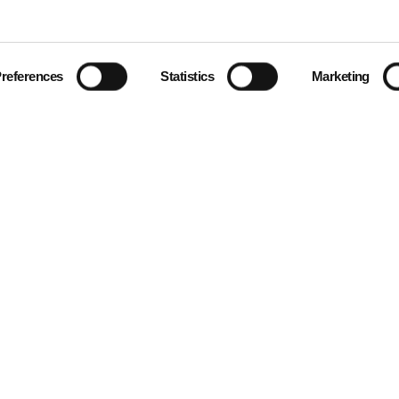
references
Statistics
Marketing
Dunajská 8, 811 08 Bratislava - Staré Mesto, Slovakia
The Spot at Sky Park Offices,
Bottova 7939/2A, 811 09 Bratislava, Slovakia
Folgen Sie uns in den sozialen Medien!