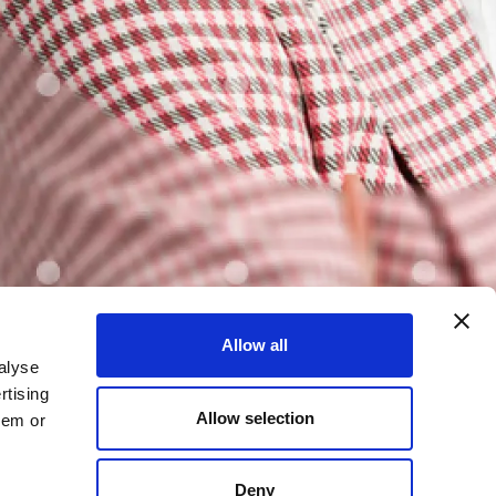
Allow all
alyse
rtising
Allow selection
hem or
Deny